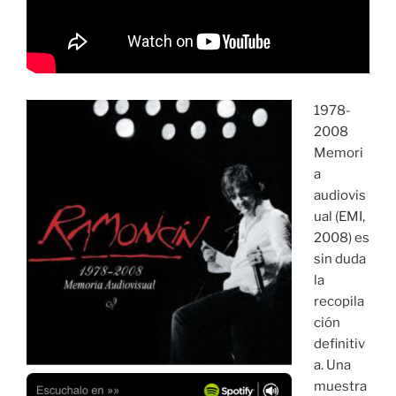
1978-
2008
Memori
a
audiovis
ual (EMI,
2008) es
sin duda
la
recopila
ción
definitiv
a. Una
muestra