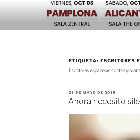
Saltar
al
contenido
ETIQUETA:
ESCRITORES 
Escritores españoles contemporan
PUBLICADO
23 DE MAYO DE 2015
EL
Ahora necesito sil