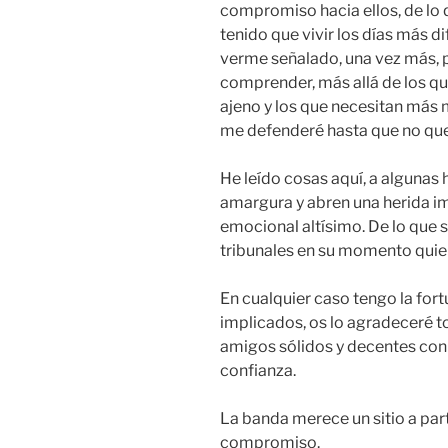
compromiso hacia ellos, de lo 
tenido que vivir los días más dif
verme señalado, una vez más, 
comprender, más allá de los qu
ajeno y los que necesitan más 
me defenderé hasta que no qu
He leído cosas aquí, a algunas
amargura y abren una herida im
emocional altísimo. De lo que s
tribunales en su momento quien
En cualquier caso tengo la fort
implicados, os lo agradeceré to
amigos sólidos y decentes con l
confianza.
La banda merece un sitio a part
compromiso.