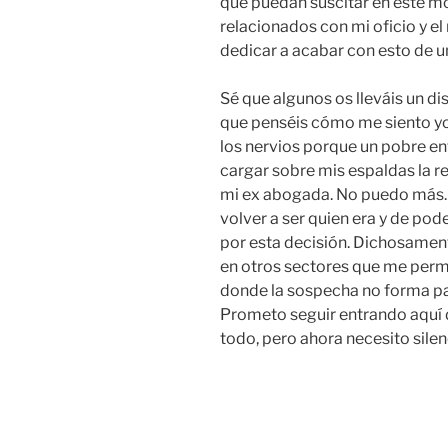
que puedan suscitar en este mo
relacionados con mi oficio y el
dedicar a acabar con esto de u
Sé que algunos os lleváis un di
que penséis cómo me siento yo
los nervios porque un pobre e
cargar sobre mis espaldas la r
mi ex abogada. No puedo más. 
volver a ser quien era y de pod
por esta decisión. Dichosament
en otros sectores que me perm
donde la sospecha no forma p
Prometo seguir entrando aquí d
todo, pero ahora necesito sile