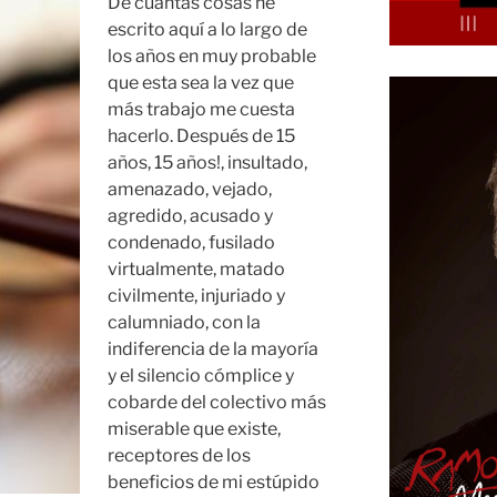
De cuantas cosas he
escrito aquí a lo largo de
los años en muy probable
que esta sea la vez que
más trabajo me cuesta
hacerlo. Después de 15
años, 15 años!, insultado,
amenazado, vejado,
agredido, acusado y
condenado, fusilado
virtualmente, matado
civilmente, injuriado y
calumniado, con la
indiferencia de la mayoría
y el silencio cómplice y
cobarde del colectivo más
miserable que existe,
receptores de los
beneficios de mi estúpido