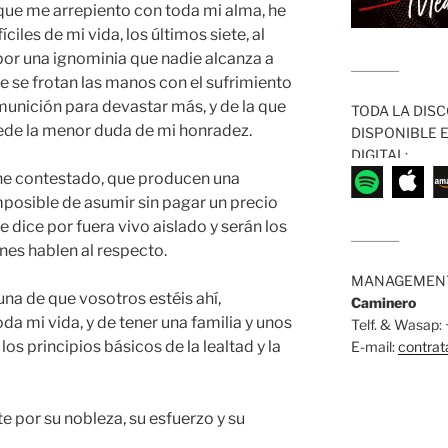
que me arrepiento con toda mi alma, he
íciles de mi vida, los últimos siete, al
por una ignominia que nadie alcanza a
........................
e se frotan las manos con el sufrimiento
munición para devastar más, y de la que
TODA LA DISC
ede la menor duda de mi honradez.
DISPONIBLE 
DIGITAL:
 he contestado, que producen una
posible de asumir sin pagar un precio
e dice por fuera vivo aislado y serán los
........................
es hablen al respecto.
MANAGEMENT
una de que vosotros estéis ahí,
Caminero
da mi vida, y de tener una familia y unos
Telf. & Wasap
os principios básicos de la lealtad y la
E-mail:
contra
e por su nobleza, su esfuerzo y su