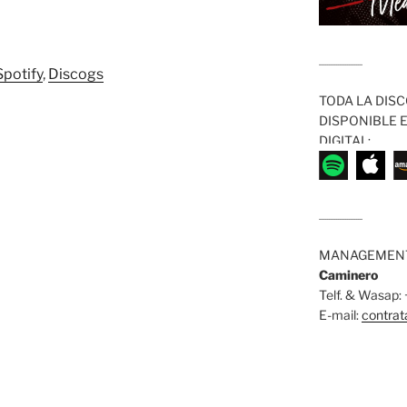
........................
Spotify
,
Discogs
TODA LA DISC
DISPONIBLE 
DIGITAL:
........................
MANAGEMENT
Caminero
Telf. & Wasap
E-mail:
contra