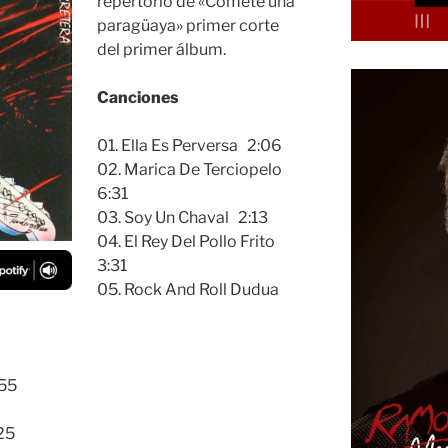
repertorio de «Cómete una
paragüaya» primer corte
del primer álbum.
Canciones
01. Ella Es Perversa 2:06
02. Marica De Terciopelo
6:31
03. Soy Un Chaval 2:13
04. El Rey Del Pollo Frito
3:31
05. Rock And Roll Dudua
:55
25