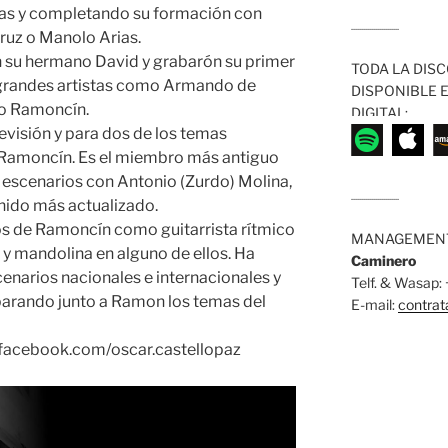
elas y completando su formación con
........................
 Cruz o Manolo Arias.
n su hermano David y grabarón su primer
TODA LA DISC
 grandes artistas como Armando de
DISPONIBLE 
io Ramoncín.
DIGITAL:
visión y para dos de los temas
e Ramoncín. Es el miembro más antiguo
 escenarios con Antonio (Zurdo) Molina,
........................
onido más actualizado.
os de Ramoncín como guitarrista rítmico
MANAGEMENT
o y mandolina en alguno de ellos. Ha
Caminero
enarios nacionales e internacionales y
Telf. & Wasap
arando junto a Ramon los temas del
E-mail:
contra
 facebook.com/oscar.castellopaz