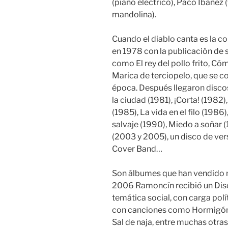
(piano eléctrico), Paco Ibáñez (
mandolina).
Cuando el diablo canta es la 
en 1978 con la publicación de
como El rey del pollo frito, C
Marica de terciopelo, que se co
época. Después llegaron disco
la ciudad (1981), ¡Corta! (198
(1985), La vida en el filo (1986)
salvaje (1990), Miedo a soñar (
(2003 y 2005), un disco de ve
Cover Band…
Son álbumes que han vendido m
2006 Ramoncín recibió un Dis
temática social, con carga polí
con canciones como Hormigón, 
Sal de naja, entre muchas otras