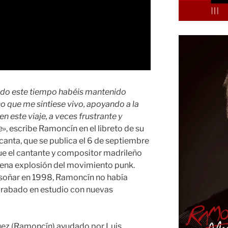
odo este tiempo habéis mantenido
o que me sintiese vivo, apoyando a la
 este viaje, a veces frustrante y
e»
, escribe Ramoncín en el libreto de su
anta, que se publica el 6 de septiembre
ue el cantante y compositor madrileño
lena explosión del movimiento punk.
 soñar en 1998, Ramoncín no había
grabado en estudio con nuevas
ez (Ramoncín) ayudado por Luis