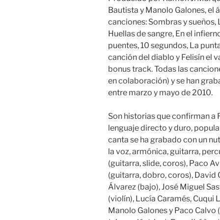
Bautista y Manolo Galones, el 
canciones: Sombras y sueños, La 
Huellas de sangre, En el infier
puentes, 10 segundos, La punta
canción del diablo y Felisín el
bonus track. Todas las cancion
en colaboración) y se han grab
entre marzo y mayo de 2010.
Son historias que confirman a
lenguaje directo y duro, popul
canta se ha grabado con un nu
la voz, armónica, guitarra, perc
(guitarra, slide, coros), Paco Av
(guitarra, dobro, coros), David 
Álvarez (bajo), José Miguel Sas
(violín), Lucía Caramés, Cuqui
Manolo Galones y Paco Calvo (