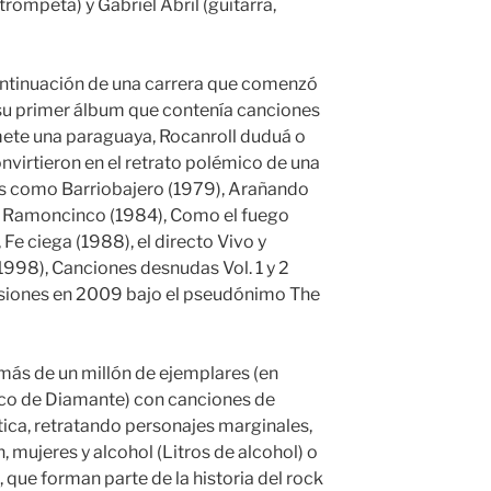
trompeta) y Gabriel Abril (guitarra,
continuación de una carrera que comenzó
 su primer álbum que contenía canciones
ómete una paraguaya, Rocanroll duduá o
nvirtieron en el retrato polémico de una
s como Barriobajero (1979), Arañando
2), Ramoncinco (1984), Como el fuego
, Fe ciega (1988), el directo Vivo y
1998), Canciones desnudas Vol. 1 y 2
rsiones en 2009 bajo el pseudónimo The
ás de un millón de ejemplares (en
co de Diamante) con canciones de
tica, retratando personajes marginales,
mujeres y alcohol (Litros de alcohol) o
, que forman parte de la historia del rock