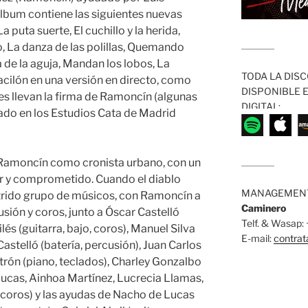
álbum contiene las siguientes nuevas
puta suerte, El cuchillo y la herida,
no, La danza de las polillas, Quemando
........................
 de la aguja, Mandan los lobos, La
TODA LA DISC
 vacilón en una versión en directo, como
DISPONIBLE 
es llevan la firma de Ramoncín (algunas
DIGITAL:
ado en los Estudios Cata de Madrid
 Ramoncín como cronista urbano, con un
........................
ar y comprometido. Cuando el diablo
MANAGEMENT
trido grupo de músicos, con Ramoncín a
Caminero
usión y coros, junto a Óscar Castelló
Telf. & Wasap
ilés (guitarra, bajo, coros), Manuel Silva
E-mail:
contra
Castelló (batería, percusión), Juan Carlos
trón (piano, teclados), Charley Gonzalbo
 Lucas, Ainhoa Martínez, Lucrecia Llamas,
coros) y las ayudas de Nacho de Lucas