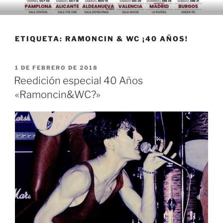
Saltar
al
contenido
ETIQUETA:
RAMONCIN & WC ¡40 AÑOS!
PUBLICADO
1 DE FEBRERO DE 2018
EL
Reedición especial 40 Años
«Ramoncin&WC?»