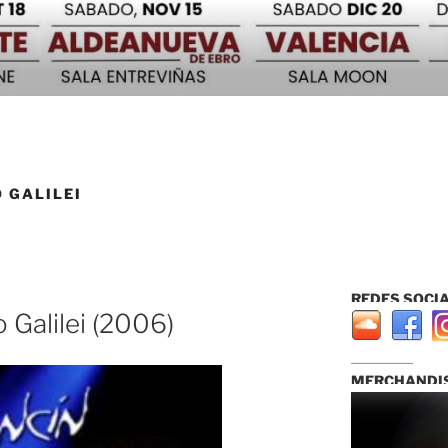
 GALILEI
REDES SOCIA
o Galilei (2006)
...............................
MERCHANDIS