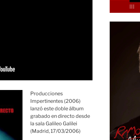
Producciones
Impertinentes (2006)
lanzó este doble álbum
grabado en directo desde
la sala Galileo Galilei
(Madrid, 17/03/2006)