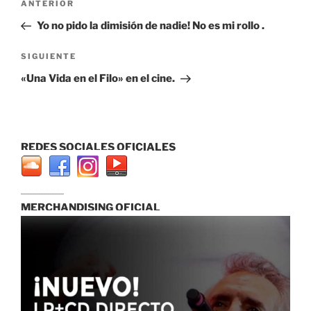
Entrada
ANTERIOR
de
anterior:
Yo no pido la dimisión de nadie! No es mi rollo .
entradas
Siguiente
SIGUIENTE
entrada
«Una Vida en el Filo» en el cine.
REDES SOCIALES OFICIALES
...............................
MERCHANDISING OFICIAL