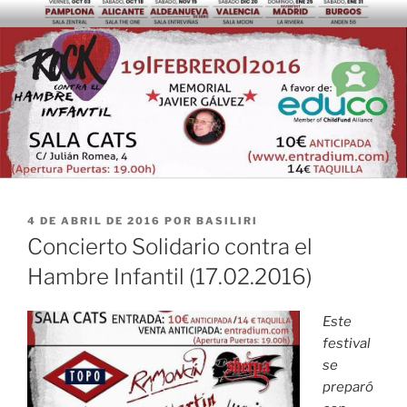
Saltar
al
contenido
PUBLICADO
4 DE ABRIL DE 2016
POR
BASILIRI
EL
Concierto Solidario contra el
Hambre Infantil (17.02.2016)
Este
festival
se
preparó