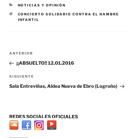
CATEGORÍAS
NOTICIAS Y OPINIÓN
ETIQUETAS
CONCIERTO SOLIDARIO CONTRA EL HAMBRE
INFANTIL
Navegación
Entrada
ANTERIOR
de
anterior:
¡¡ABSUELTO!! 12.01.2016
entradas
Siguiente
SIGUIENTE
entrada
Sala Entreviñas, Aldea Nueva de Ebro (Logroño)
REDES SOCIALES OFICIALES
...............................