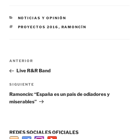
CATEGORÍAS
NOTICIAS Y OPINIÓN
ETIQUETAS
PROYECTOS 2016
,
RAMONCÍN
Navegación
Entrada
ANTERIOR
de
anterior:
Live R&R Band
entradas
Siguiente
SIGUIENTE
entrada
Ramoncín: “España es un país de odiadores y
miserables”
REDES SOCIALES OFICIALES