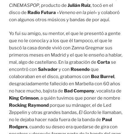
CINEMASPOP
, producto de
Julián Ruíz
, tocó en el
disco de
Radio Futura
«
Veneno en la piel
» y colaboró
con algunos otros músicos y bandas de por aquí.
Yo fui su amigo, su mentor, el que le presentó a gente
que no le conocía y a los que él tampoco, el que le
buscó la casa donde vivió con Zanna Gregmar sus
primeros meses en Madrid y el que le enseño a hablar,
mal, algo de castellano. En la grabación de
Corta
se
encontró con
Salvador
y con
Rosendo
que
colaboraban en el disco, grabamos con
Boz Burrel
,
desgraciadamente fallecido en Marbella con 60 años
no hace mucho, bajista de
Bad Company
, vocalista de
King Crimson
, a quién tuvimos que poner de nombre
Rocking Raymond
porque su mánager, el de Led
Zeppelin y otras grandes bandas,
El Gordo
le llamaban,
no le dejaba hacer nada fuera de la banda de
Paul
Rodgers
, cuando su deseo era quedarse de gira con