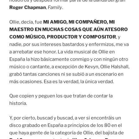
nosotros y después formar parte de la banda del gran
Roger Chapman
,
Family
.
Ollie, decía, fue
MI AMIGO, MI COMPAÑERO, MI
MAESTRO EN MUCHAS COSAS QUE AÚN ATESORO
COMO MÚSICO, PRODUCTOR Y COMPOSITOR
, y
nadie, por sus intereses bastardos y enfermizos, me va
a arrebatar ese honor. La vida musical de Ollie en
España la hizo básicamente conmigo y con ningún otro
músico o cantante, a excepción de Kevyn, Ollie Halshall,
grabó tantas canciones ni se subió a un escenario en
más ocasiones. Esa es la verdad, la única verdad.
Que copien y peguen los que tratan de contar la
historia.
Y, por cierto, buscad y buscad, a ver si encontráis un
disco grabado en España a principios de los 80 en el
que haya gente de la categoría de Ollie, del bajista de