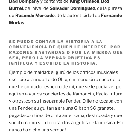
Bad Company
y cantante de
King Crimson
,
Boz
Burrel
, del nivel de
Salvador Dominguez
, de la pureza
de
Rosendo Mercado
, de la autenticidad de
Fernando
Murias
…
SE PUEDE CONTAR LA HISTORIA A LA
CONVENIENCIA DE QUIÉN LE INTERESE, POR
RAZONES BASTARDAS O POR LA MIERDA QUE
SEA, PERO LA VERDAD OBJETIVA ES
IGNÍFUGA Y ESCRIBE LA HISTORIA.
Ejemplo de maldad: el gurú de los críticos musicales
escribió a la muerte de Ollie, sin mención a nada de lo
que he contado respecto de mí, que se le podía ver por
aquí en algunos conciertos de Ramoncín, Radio Futura
y otros, con su inseparable Fender. Ollie no tocaba con
una Fender, su guitarra era una Gibson SG granate,
pegada con tiras de cinta americana, destrozada y que
sonaba como si la tocaran los ángeles de la música. Ese
nunca ha dicho una verdad!