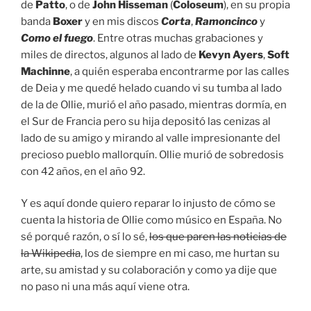
de
Patto
, o de
John Hisseman
(
Coloseum
), en su propia
banda
Boxer
y en mis discos
Corta
,
Ramoncinco
y
Como el fuego
. Entre otras muchas grabaciones y
miles de directos, algunos al lado de
Kevyn Ayers
,
Soft
Machinne
, a quién esperaba encontrarme por las calles
de Deia y me quedé helado cuando vi su tumba al lado
de la de Ollie, murió el año pasado, mientras dormía, en
el Sur de Francia pero su hija depositó las cenizas al
lado de su amigo y mirando al valle impresionante del
precioso pueblo mallorquín. Ollie murió de sobredosis
con 42 años, en el año 92.
Y es aquí donde quiero reparar lo injusto de cómo se
cuenta la historia de Ollie como músico en España. No
sé porqué razón, o sí lo sé,
los que paren las noticias de
la Wikipedia
, los de siempre en mi caso, me hurtan su
arte, su amistad y su colaboración y como ya dije que
no paso ni una más aquí viene otra.