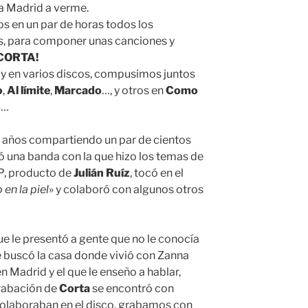
o a Madrid a verme.
s en un par de horas todos los
os, para componer unas canciones y
CORTA!
 y en varios discos, compusimos juntos
o
,
Al límite
,
Marcado
…, y otros en
Como
o
…
s años compartiendo un par de cientos
 una banda con la que hizo los temas de
P
, producto de
Julián Ruíz
, tocó en el
en la piel
» y colaboró con algunos otros
que le presentó a gente que no le conocía
le buscó la casa donde vivió con Zanna
Madrid y el que le enseño a hablar,
grabación de
Corta
se encontró con
olaboraban en el disco, grabamos con