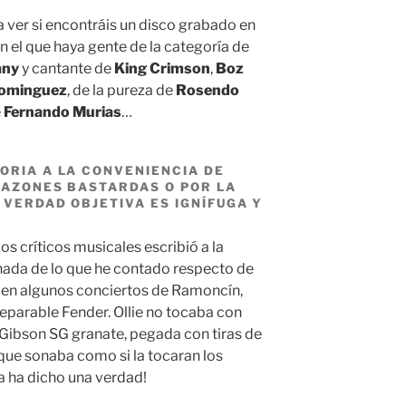
 a ver si encontráis un disco grabado en
n el que haya gente de la categoría de
any
y cantante de
King Crimson
,
Boz
Dominguez
, de la pureza de
Rosendo
e
Fernando Murias
…
ORIA A LA CONVENIENCIA DE
 RAZONES BASTARDAS O POR LA
 VERDAD OBJETIVA ES IGNÍFUGA Y
os críticos musicales escribió a la
 nada de lo que he contado respecto de
uí en algunos conciertos de Ramoncín,
separable Fender. Ollie no tocaba con
a Gibson SG granate, pegada con tiras de
que sonaba como si la tocaran los
a ha dicho una verdad!