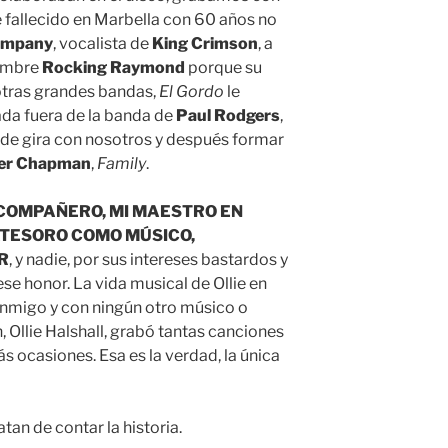
 fallecido en Marbella con 60 años no
ompany
, vocalista de
King Crimson
, a
nombre
Rocking Raymond
porque su
otras grandes bandas,
El Gordo
le
ada fuera de la banda de
Paul Rodgers
,
de gira con nosotros y después formar
er Chapman
,
Family
.
I COMPAÑERO, MI MAESTRO EN
TESORO COMO MÚSICO,
R
, y nadie, por sus intereses bastardos y
se honor. La vida musical de Ollie en
nmigo y con ningún otro músico o
 Ollie Halshall, grabó tantas canciones
ás ocasiones. Esa es la verdad, la única
tan de contar la historia.