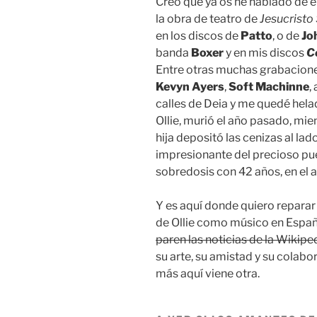
Creo que ya os he hablado de é
la obra de teatro de
Jesucristo
en los discos de
Patto
, o de
Jo
banda
Boxer
y en mis discos
C
Entre otras muchas grabaciones
Kevyn Ayers
,
Soft Machinne
,
calles de Deia y me quedé hela
Ollie, murió el año pasado, mie
hija depositó las cenizas al lad
impresionante del precioso pue
sobredosis con 42 años, en el 
Y es aquí donde quiero reparar 
de Ollie como músico en España.
paren las noticias de la Wikipe
su arte, su amistad y su colabo
más aquí viene otra.