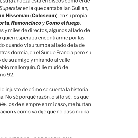
l, su grandeza está en discos como el de
 Superstar
en la que cantaba Ian Guillan,
hn Hisseman
(
Coloseum
), en su propia
orta
,
Ramoncinco
y
Como el fuego
.
 y miles de directos, algunos al lado de
 a quién esperaba encontrarme por las
do cuando vi su tumba al lado de la de
ntras dormía, en el Sur de Francia pero su
o de su amigo y mirando al valle
blo mallorquín. Ollie murió de
año 92.
lo injusto de cómo se cuenta la historia
 No sé porqué razón, o sí lo sé,
los que
dia
, los de siempre en mi caso, me hurtan
ración y como ya dije que no paso ni una