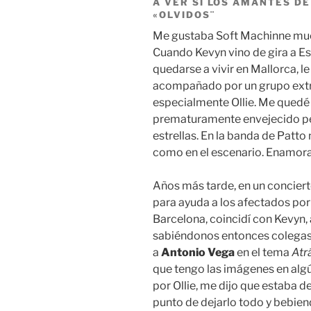
A VER SI LOS AMANTES DE
«OLVIDOS¨
Me gustaba Soft Machinne muc
Cuando Kevyn vino de gira a Es
quedarse a vivir en Mallorca, l
acompañado por un grupo extr
especialmente Ollie. Me quedé 
prematuramente envejecido per
estrellas. En la banda de Patto
como en el escenario. Enamora
Años más tarde, en un concier
para ayuda a los afectados por 
Barcelona, coincidí con Kevyn, 
sabiéndonos entonces colegas
a
Antonio Vega
en el tema
Atr
que tengo las imágenes en algún
por Ollie, me dijo que estaba 
punto de dejarlo todo y bebien