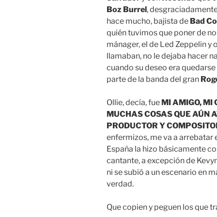
Boz Burrel
, desgraciadamente
hace mucho, bajista de
Bad C
quién tuvimos que poner de 
mánager, el de Led Zeppelin y 
llamaban, no le dejaba hacer n
cuando su deseo era quedarse 
parte de la banda del gran
Rog
Ollie, decía, fue
MI AMIGO, M
MUCHAS COSAS QUE AÚN A
PRODUCTOR Y COMPOSITO
enfermizos, me va a arrebatar e
España la hizo básicamente co
cantante, a excepción de Kevyn,
ni se subió a un escenario en m
verdad.
Que copien y peguen los que tra