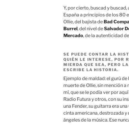
Y, por cierto, buscad y buscad,
España a principios de los 80 e
Ollie, del bajista de
Bad Comp
Burrel
, del nivel de
Salvador 
Mercado
, de la autenticidad d
SE PUEDE CONTAR LA HIST
QUIÉN LE INTERESE, POR
MIERDA QUE SEA, PERO LA
ESCRIBE LA HISTORIA.
Ejemplo de maldad: el gurú de l
muerte de Ollie, sin mención a
mí, que se le podía ver por aq
Radio Futura y otros, con su in
una Fender, su guitarra era un
cinta americana, destrozada y 
ángeles de la música. Ese nunc