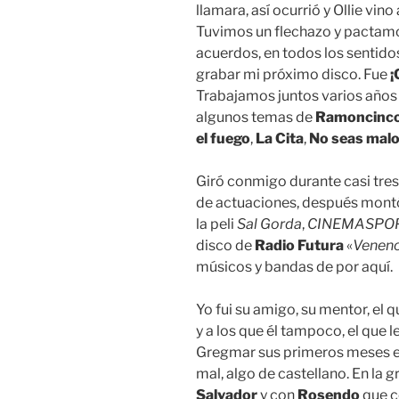
llamara, así ocurrió y Ollie vin
Tuvimos un flechazo y pactamo
acuerdos, en todos los sentid
grabar mi próximo disco. Fue
¡
Trabajamos juntos varios años
algunos temas de
Ramoncinc
el fuego
,
La Cita
,
No seas mal
Giró conmigo durante casi tre
de actuaciones, después montó
la peli
Sal Gorda
,
CINEMASPO
disco de
Radio Futura
«
Veneno 
músicos y bandas de por aquí.
Yo fui su amigo, su mentor, el 
y a los que él tampoco, el que 
Gregmar sus primeros meses en 
mal, algo de castellano. En la 
Salvador
y con
Rosendo
que c