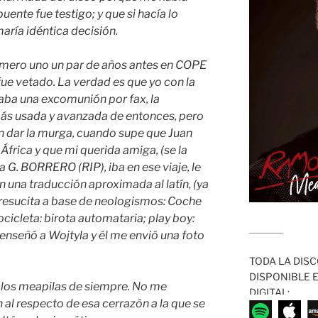
ente fue testigo; y que si hacía lo
ría idéntica decisión.
úmero uno un par de años antes en COPE
fue vetado. La verdad es que yo con la
aba una excomunión por fax, la
ás usada y avanzada de entonces, pero
n dar la murga, cuando supe que Juan
 África y que mi querida amiga, (se la
G. BORRERO (RIP), iba en ese viaje, le
on una traducción aproximada al latín, (ya
 resucita a base de neologismos: Coche
cicleta: birota automataria; play boy:
........................
a enseñó a Wojtyla y él me envió una foto
TODA LA DISC
DISPONIBLE 
 los meapilas de siempre. No me
DIGITAL:
 al respecto de esa cerrazón a la que se