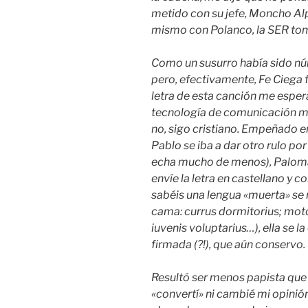
metido con su jefe, Moncho Alpu
mismo con Polanco, la SER toma
Como un susurro había sido n
pero, efectivamente, Fe Ciega 
letra de esta canción me esper
tecnología de comunicación m
no, sigo cristiano. Empeñado e
Pablo se iba a dar otro rulo por
echa mucho de menos), Paloma 
envíe la letra en castellano y c
sabéis una lengua «muerta» se
cama: currus dormitorius; moto
iuvenis voluptarius…), ella se l
firmada (?!), que aún conservo.
Resultó ser menos papista que
«convertí» ni cambié mi opinión