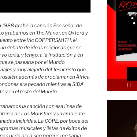
 1988 grabé la canción Ese señor de
 Lo grabamos en The Manor, en Oxford y
iento entre Vic COPPERSMITH, el
e un debate de ideas religiosas que se
o tenía, y tengo, a la Institución y, en
que se paseaba por el Mundo
iajes y muy alejado del Jesucristo que
erusalén, además de proclamar en África,
condones era pecado mientras el SIDA
e y en el resto del Mundo.
rabamos la canción con esa línea de
sintonía de Los Monsters y un ambiente
anadas incluidas. La COPE, por boca del
gramas musicales y listas de éxitos de
rían nada del disco porque me había