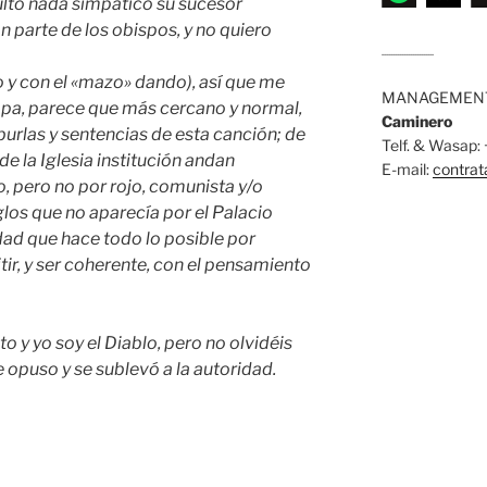
ultó nada simpático su sucesor
n parte de los obispos, y no quiero
........................
 y con el «mazo» dando), así que me
MANAGEMENT
Papa, parece que más cercano y normal,
Caminero
burlas y sentencias de esta canción; de
Telf. & Wasap
e la Iglesia institución andan
E-mail:
contra
 pero no por rojo, comunista y/o
glos que no aparecía por el Palacio
dad que hace todo lo posible por
ir, y ser coherente, con el pensamiento
to y yo soy el Diablo, pero no olvidéis
e opuso y se sublevó a la autoridad.