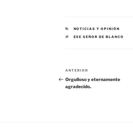
CATEGORÍAS
NOTICIAS Y OPINIÓN
ETIQUETAS
ESE SEÑOR DE BLANCO
Navegación
Entrada
ANTERIOR
de
anterior:
Orgulloso y eternamente
agradecido.
entradas