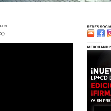
LIRI
REDES SOCIA
co
...............................
MERCHANDIS