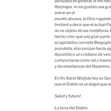
abrazaba en general, ni me res
Ratzinger, ni me gustan una gra
entrar en el
asunto abusos, (a Dios rogando
limitaré a decir que el actual 
no es objeto de las metáforas, 
hecho creo que una gran parte d
acogotados con este Bergoglio,
populista, sino porque hacía si
Apostólico un cristiano de ver
comportarse como tal y trasmit
y las enseñanzas del Nazareno.
En fin, Karol Wojtyla hoy es San
que el Diablo es un ángel que s
Salud y futuro!
La hora del Diablo