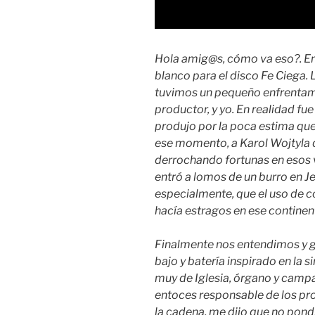
Hola amig@s, cómo va eso?. En
blanco para el disco Fe Ciega.
tuvimos un pequeño enfrentam
productor, y yo. En realidad fu
produjo por la poca estima que y
ese momento, a Karol Wojtyla 
derrochando fortunas en esos v
entró a lomos de un burro en J
especialmente, que el uso de 
hacía estragos en ese continent
Finalmente nos entendimos y g
bajo y batería inspirado en la 
muy de Iglesia, órgano y camp
entoces responsable de los pro
la cadena, me dijo que no pond