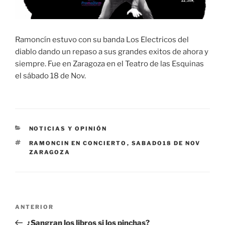
Ramoncín estuvo con su banda Los Electricos del
diablo dando un repaso a sus grandes exitos de ahora y
siempre. Fue en Zaragoza en el Teatro de las Esquinas
el sábado 18 de Nov.
CATEGORÍAS
NOTICIAS Y OPINIÓN
ETIQUETAS
RAMONCIN EN CONCIERTO
,
SABADO18 DE NOV
ZARAGOZA
Navegación
Entrada
ANTERIOR
de
anterior:
¿Sangran los libros si los pinchas?