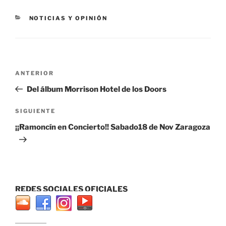
CATEGORÍAS
NOTICIAS Y OPINIÓN
Navegación
Entrada
ANTERIOR
de
anterior:
Del álbum Morrison Hotel de los Doors
entradas
Siguiente
SIGUIENTE
entrada
¡¡Ramoncín en Concierto!! Sabado18 de Nov Zaragoza
REDES SOCIALES OFICIALES
...............................