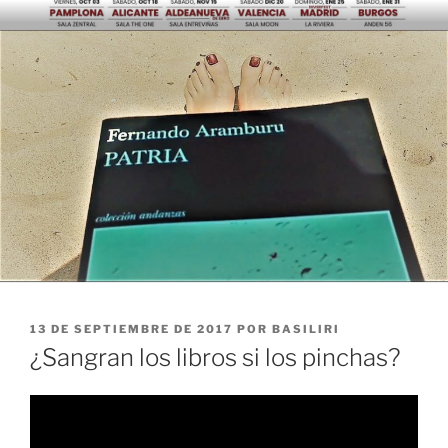
Saltar
al
contenido
PUBLICADO
13 DE SEPTIEMBRE DE 2017
POR
BASILIRI
EL
¿Sangran los libros si los pinchas?