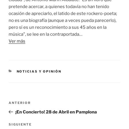
pretende acercar, a quienes todavía no han tenido
ocasión de apreciarlo, el latido de este rockero-poeta;
no es una biografía (aunque a veces pueda parecerlo),
pero sí es un reconocimiento a sus 45 años en la
música”, se lee en la contraportada…
Ver más
CATEGORÍAS
NOTICIAS Y OPINIÓN
Navegación
Entrada
ANTERIOR
de
anterior:
¡En Concierto! 28 de Abril en Pamplona
entradas
Siguiente
SIGUIENTE