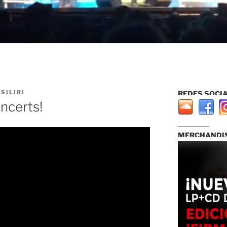
SILIRI
REDES SOCIA
ncerts!
...............................
MERCHANDIS