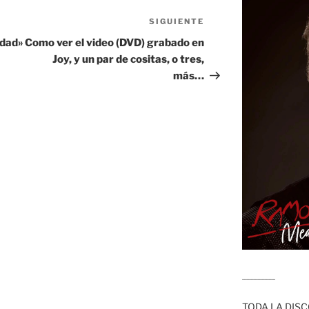
SIGUIENTE
Siguiente
entrada
udad»
Como ver el video (DVD) grabado en
Joy, y un par de cositas, o tres,
más…
........................
TODA LA DISC