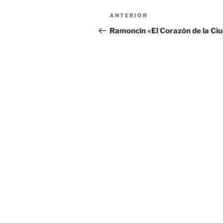
Navegación
Entrada
ANTERIOR
de
anterior:
Ramoncín «El Corazón de la Ci
entradas