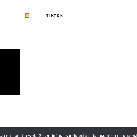
TIKTOK
as a WordPress
ia en nuestra web. Si continúas usando este sitio, asumiremos que est