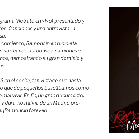
rama (Retrato en vivo) presentado y
tos. Canciones y una entrevista «a
sa.
e comienzo, Ramoncín en bicicleta
rid sorteando autobuses, camiones y
anos, demostrando su gran dominio y
as.
 en el coche, tan vintage que hasta
sivo que de pequeños buscábamos como
e mal vivir. En fin, un gran documento,
 y dura, nostalgia de un Madrid pre-
. ¡Ramoncín forever!
l