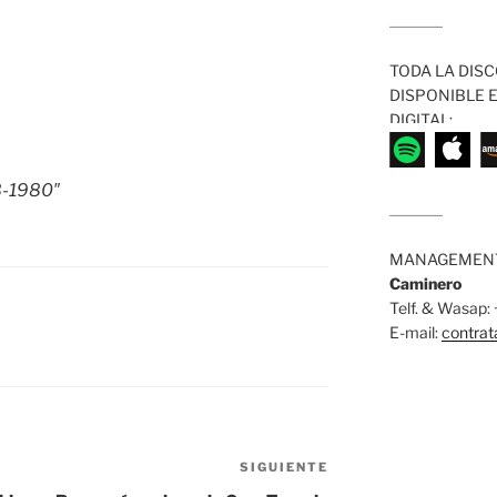
........................
TODA LA DISC
DISPONIBLE 
DIGITAL:
8-1980″
........................
MANAGEMENT
Caminero
Telf. & Wasap
E-mail:
contra
SIGUIENTE
Siguiente
entrada