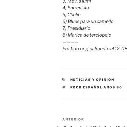
3) Mey la lumi
4) Entrevista
5) Chulín
6) Blues para un camello
7) Presidiario
8) Marica de terciopelo
————
Emitido originalmente el 12-0
CATEGORÍAS
NOTICIAS Y OPINIÓN
ETIQUETAS
ROCK ESPAÑOL AÑOS 80
Navegación
Entrada
ANTERIOR
anterior: