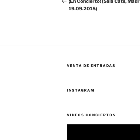
de
¡En Concierto! (Sala Cats, Madr
19.09.2015)
entradas
VENTA DE ENTRADAS
INSTAGRAM
VIDEOS CONCIERTOS