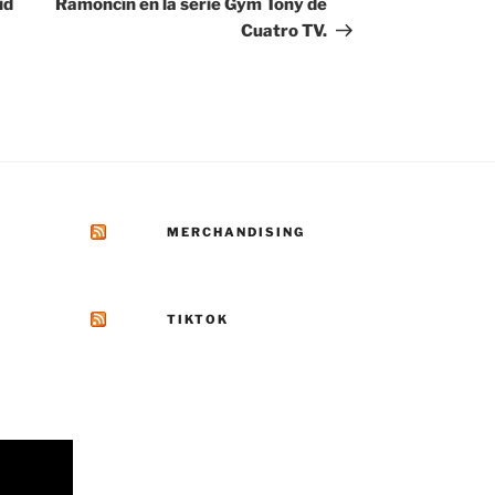
id
Ramoncín en la serie Gym Tony de
Cuatro TV.
MERCHANDISING
TIKTOK