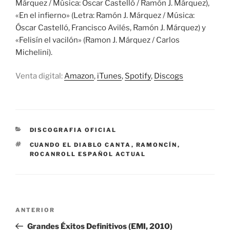
Márquez / Música: Óscar Castelló / Ramón J. Márquez),
«En el infierno» (Letra: Ramón J. Márquez / Música:
Óscar Castelló, Francisco Avilés, Ramón J. Márquez) y
«Felisín el vacilón» (Ramon J. Márquez / Carlos
Michelini).
Venta digital:
Amazon
,
iTunes
,
Spotify
,
Discogs
CATEGORÍAS
DISCOGRAFIA OFICIAL
ETIQUETAS
CUANDO EL DIABLO CANTA
,
RAMONCÍN
,
ROCANROLL ESPAÑOL ACTUAL
Navegación
Entrada
ANTERIOR
de
anterior:
Grandes Éxitos Definitivos (EMI, 2010)