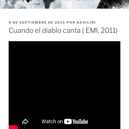
PUBLICADO
9 DE SEPTIEMBRE DE 2015
POR
BASILIRI
EL
Cuando el diablo canta ( EMI, 2011)